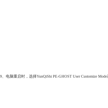
9、电脑重启时，选择YunQiShi PE-GHOST User Customize M