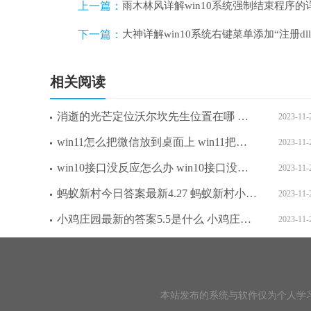
上一篇：
雨木林风详解win10系统强制结束程序
下一篇：
大神详解win10系统右键菜单添加“注册dl
相关阅读
消逝的光芒定位沃尔坎先生位置在哪 消逝的光芒定位沃尔坎先生位置攻略介绍
2023-11-
win11怎么把微信放到桌面上 win11把微信放到桌面操作步骤
2023-11-
win10接口没反应怎么办 win10接口没反应解决方法
2023-11-
蚂蚁新村今日答案最新4.27 蚂蚁新村小课堂今日答案最新4月27日
2023-11-
小鸡庄园最新的答案5.5是什么 小鸡庄园最新答题答案2023年5月9日
2023-11-
本站发布的系统与软件仅为个人学