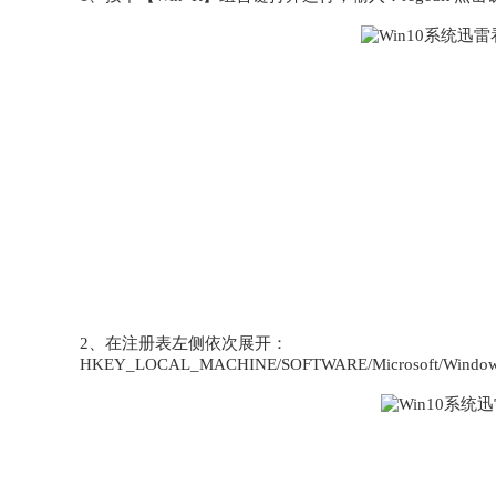
2、在注册表左侧依次展开：
HKEY_LOCAL_MACHINE/SOFTWARE/Microsoft/Windows/Curr