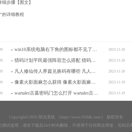
的详细步骤【图文】
l”的详细教程
win10系统电脑右下角的图标都不见了怎么办 win10系统电脑右下角的图标都不见了解决方法
20
2023-11-20
猎码计划平民最强阵容怎么搭配 猎码计划平民最强阵容搭配推荐一览
20
2023-11-20
凡人修仙传人界篇兑换码有哪些 凡人修仙传人界篇永久可用兑换码
20
2023-11-20
像素火影面麻怎么获得 像素火影面麻兑换码2023
20
2023-11-19
wartales古墓密码门怎么打开 wartales古墓密码门打开方法
20
2023-11-19
Copyright©2016 阳光系统 （https://www.010dh.com/） 版权所有
习测试使用，请在下载后24小时内删除，不得用于任何商业用途，否则后