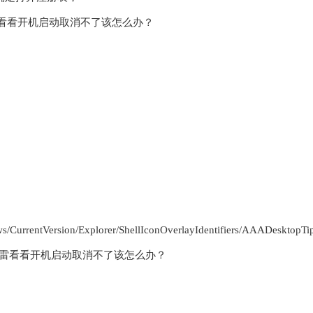
entVersion/Explorer/ShellIconOverlayIdentifiers/AAADesktopT