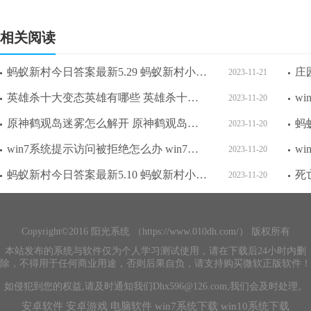
相关阅读
蚂蚁新村今日答案最新5.29 蚂蚁新村小课堂今日答案最新5月29日
2023-11-21
英雄杀十大变态英雄有哪些 英雄杀十大变态英雄最新一览
2023-11-20
原神鹤观岛迷雾怎么解开 原神鹤观岛迷雾解开攻略
2023-11-20
win7系统提示访问被拒绝怎么办 win7系统提示访问被拒绝解决方法
2023-11-20
蚂蚁新村今日答案最新5.10 蚂蚁新村小课堂今日答案最新5月10日
2023-11-20
Copyright©2016 阳光系统 （https://www.010dh.com/） 版权所有
本站发布的系统与软件仅为个人学习测试使用，请在下载后24小时内删
除，不得用于任何商业用途，否则后果自负，请支持购买微软正版软件！
如侵犯到您的权益,请及时通知我们Dhx596@126.com,我们会及时处理。
安卓软件
安卓游戏
电脑软件
win7系统下载
win10系统下载