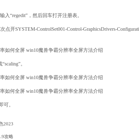
regedit”，然后回车打开注册表。
ControlSet001-Control-GraphicsDrivers-Configura
caling”。
3即可。
2023
.9攻略