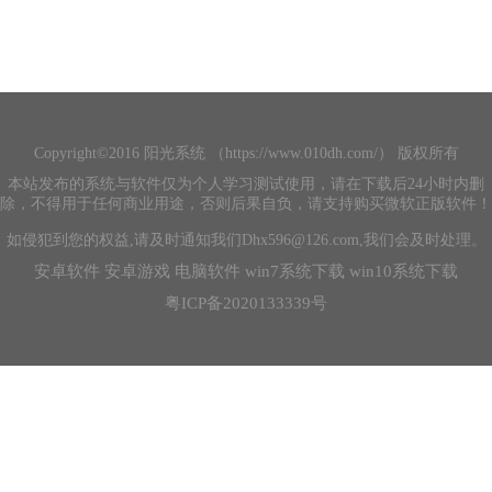
Copyright©2016 阳光系统 （https://www.010dh.com/） 版权所有
本站发布的系统与软件仅为个人学习测试使用，请在下载后24小时内删
除，不得用于任何商业用途，否则后果自负，请支持购买微软正版软件！
如侵犯到您的权益,请及时通知我们Dhx596@126.com,我们会及时处理。
安卓软件
安卓游戏
电脑软件
win7系统下载
win10系统下载
粤ICP备2020133339号