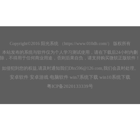
Copyright©2016 阳光系统 （https://www.010dh.com/） 版权所有
本站发布的系统与软件仅为个人学习测试使用，请在下载后24小时内删
除，不得用于任何商业用途，否则后果自负，请支持购买微软正版软件！
如侵犯到您的权益,请及时通知我们Dhx596@126.com,我们会及时处理。
安卓软件
安卓游戏
电脑软件
win7系统下载
win10系统下载
粤ICP备2020133339号