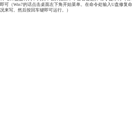
即可（Win7的话点击桌面左下角开始菜单。在命令处输入U盘修复命令“c
况来写。然后按回车键即可运行。）