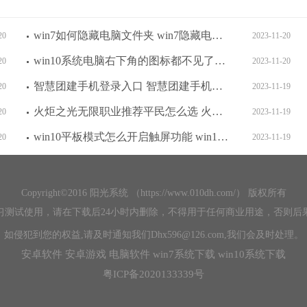
win7如何隐藏电脑文件夹 win7隐藏电脑文件夹方法介绍
20
2023-11-20
win10系统电脑右下角的图标都不见了怎么办 win10系统电脑右下角的图标都不见了解决方法
20
2023-11-20
智慧团建手机登录入口 智慧团建手机登录入口是什么
20
2023-11-19
火炬之光无限职业推荐平民怎么选 火炬之光无限职业推荐平民选择一览
20
2023-11-19
win10平板模式怎么开启触屏功能 win10平板模式开启触屏功能教程
20
2023-11-19
Copyright©2016 阳光系统 （https://www.010dh.com/） 版权所有
习测试使用，请在下载后24小时内删除，不得用于任何商业用途，否则后
如侵犯到您的权益,请及时通知我们Dhx596@126.com,我们会及时处理。
安卓软件
安卓游戏
电脑软件
win7系统下载
win10系统下载
粤ICP备2020133339号