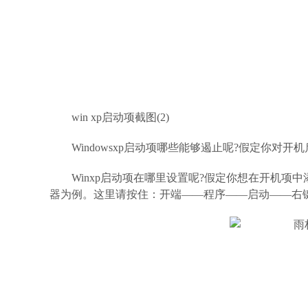
win xp启动项截图(2)
Windowsxp启动项哪些能够遏止呢?假定你
Winxp启动项在哪里设置呢?假定你想在开机
器为例。这里请按住：开端——程序——启动——右