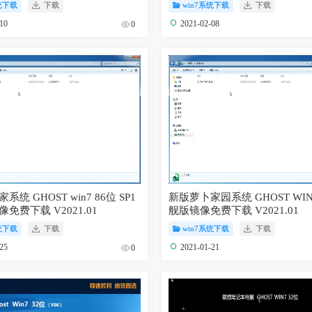
统下载
下载
win7系统下载
下载
-10
2021-02-08
0
统 GHOST win7 86位 SP1
新版萝卜家园系统 GHOST WIN7 
免费下载 V2021.01
舰版镜像免费下载 V2021.01
统下载
下载
win7系统下载
下载
-25
2021-01-21
0