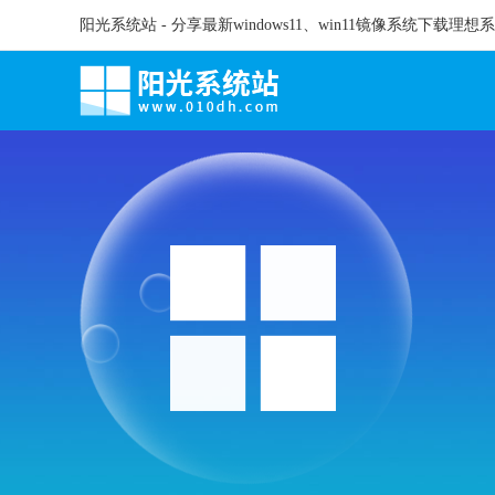
阳光系统站 - 分享最新windows11、win11镜像系统下载理