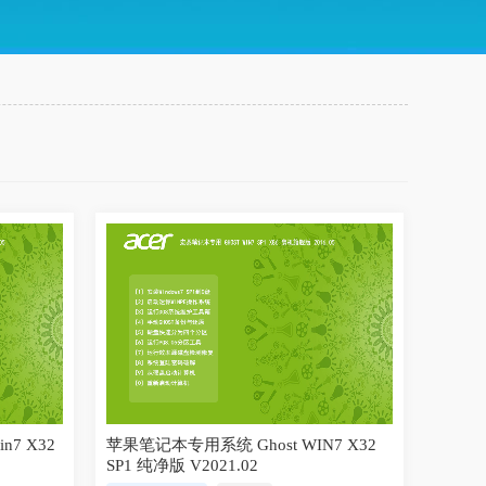
7 X32
苹果笔记本专用系统 Ghost WIN7 X32
SP1 纯净版 V2021.02