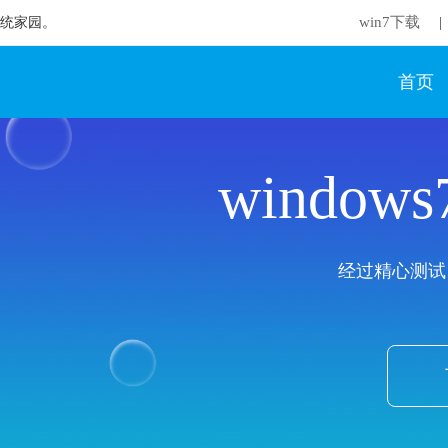
win7下载
想系统家园。
|
首页
windo
经过精心测试