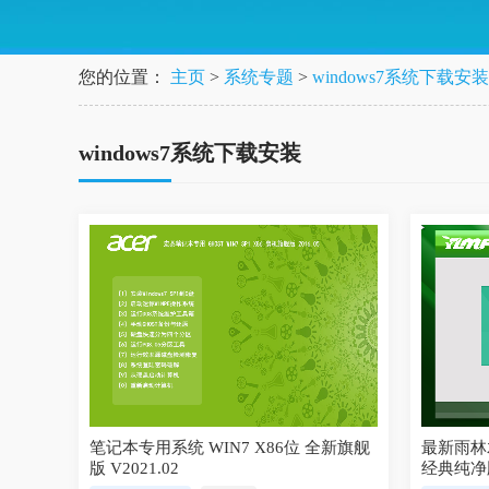
您的位置：
主页
>
系统专题
>
windows7系统下载安装
windows7系统下载安装
笔记本专用系统 WIN7 X86位 全新旗舰
最新雨林木
版 V2021.02
经典纯净版 