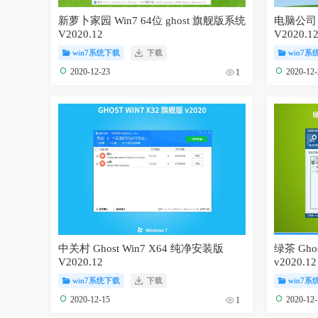
新萝卜家园 Win7 64位 ghost 旗舰版系统
电脑公司 G
V2020.12
V2020.1
win7系统下载
下载
win7系
2020-12-23
2020-12
1
中关村 Ghost Win7 X64 纯净安装版
绿茶 Gho
V2020.12
v2020.12
win7系统下载
下载
win7系
2020-12-15
2020-12
1