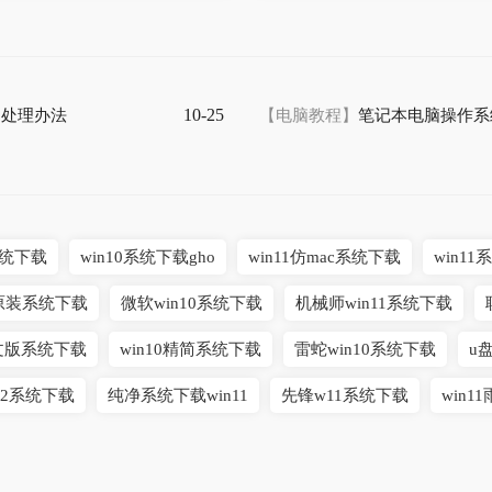
10-25
的处理办法
【电脑教程】
笔记本电脑操作系
系统下载
win10系统下载gho
win11仿mac系统下载
win1
0原装系统下载
微软win10系统下载
机械师win11系统下载
英文版系统下载
win10精简系统下载
雷蛇win10系统下载
u
 32系统下载
纯净系统下载win11
先锋w11系统下载
win1