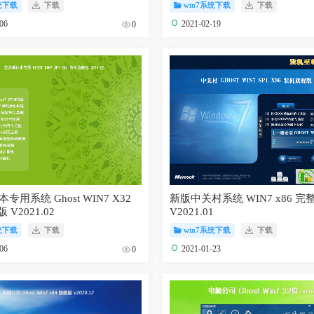
统下载
下载
win7系统下载
下载
-06
2021-02-19
0
专用系统 Ghost WIN7 X32
新版中关村系统 WIN7 x86 完整旗舰版
 V2021.02
V2021.01
统下载
下载
win7系统下载
下载
-06
2021-01-23
0