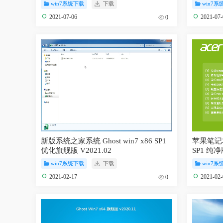
win7系统下载
下载
win7系
2021-07-06
2021-07
0
新版系统之家系统 Ghost win7 x86 SP1
苹果笔记本
优化旗舰版 V2021.02
SP1 纯净版
win7系统下载
下载
win7系
2021-02-17
2021-02
0