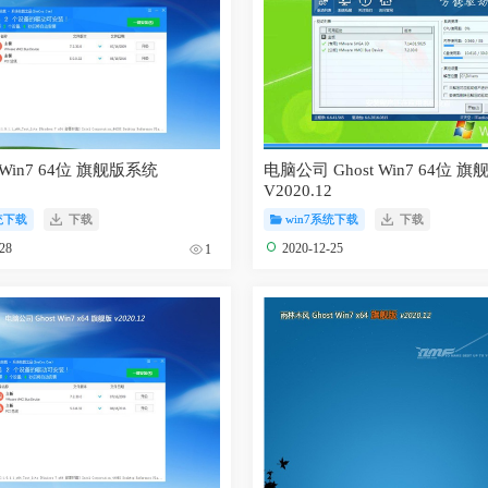
in7 64位 旗舰版系统
电脑公司 Ghost Win7 64位 
2
V2020.12
统下载
下载
win7系统下载
下载
-28
2020-12-25
1