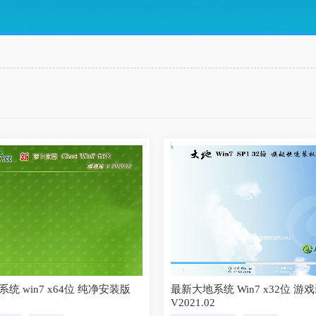
4位 纯净安装版
最新大地系统 Win7 x32位 游戏装机版
7
V2021.02