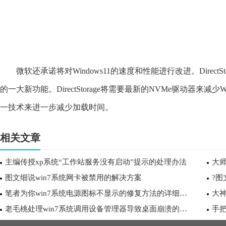
微软还承诺将对Windows11的速度和性能进行改进。DirectStor
的一大新功能。DirectStorage将需要最新的NVMe驱动器来减
一技术来进一步减少加载时间。
相关文章
主编传授xp系统“工作站服务没有启动”提示的处理办法
大师
图文细说win7系统网卡被禁用的解决方案
?图
笔者为你win7系统电源图标不显示的修复方法的详细教程
大神
老毛桃处理win7系统调用设备管理器导致桌面崩溃的具体办法
手把