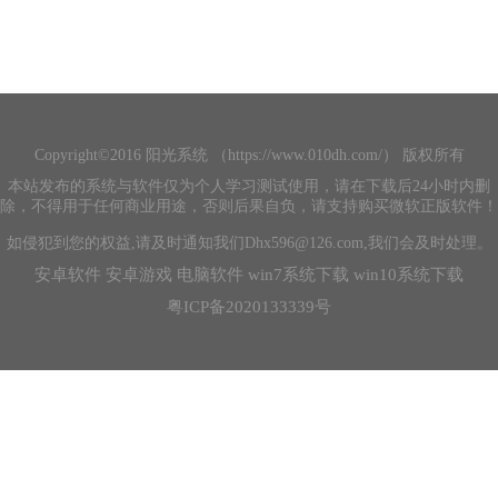
Copyright©2016 阳光系统 （https://www.010dh.com/） 版权所有
本站发布的系统与软件仅为个人学习测试使用，请在下载后24小时内删
除，不得用于任何商业用途，否则后果自负，请支持购买微软正版软件！
如侵犯到您的权益,请及时通知我们Dhx596@126.com,我们会及时处理。
安卓软件
安卓游戏
电脑软件
win7系统下载
win10系统下载
粤ICP备2020133339号