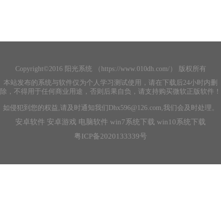
上一篇：
Win11泄露版上手体验怎么样？Win11详细尝鲜体验
下一篇：
Win11隐藏功能有哪些？Win11隐藏功能一览
相关阅读
小鸡庄园最新的答案5.14 小鸡庄园今天答案最新版2023.5.14
2023-11-20
海龟汤恐怖题目及答案最新大全 海龟汤恐怖题目及答案分享一览
2023-11-20
战魂铭人礼包码有哪些 战魂铭人最新礼包码2023
2023-11-20
死亡岛2寻找真相任务怎么做 死亡岛2寻找真相任务攻略介绍
2023-11-20
win11怎么关闭开始菜单推荐项目 win11关闭开始菜单推荐项目方法介绍
2023-11-20
Copyright©2016 阳光系统 （https://www.010dh.com/） 版权所有