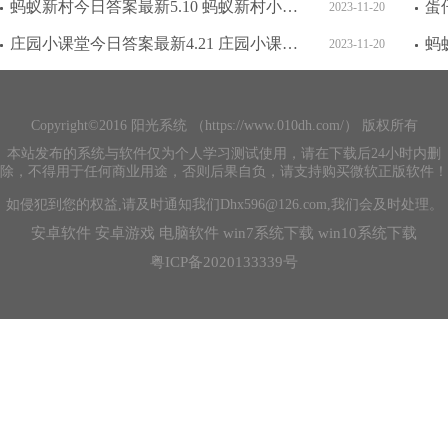
蚂蚁新村今日答案最新5.10 蚂蚁新村小课堂今日答案最新5月10日
2023-11-20
庄园小课堂今日答案最新4.21 庄园小课堂今日答案2023年4月21日
2023-11-20
Copyright©2016 阳光系统 （https://www.010dh.com/） 版权所有
本站发布的系统与软件仅为个人学习测试使用，请在下载后24小时内删
除，不得用于任何商业用途，否则后果自负，请支持购买微软正版软件！
如侵犯到您的权益,请及时通知我们Dhx596@126.com,我们会及时处理。
安卓软件
安卓游戏
电脑软件
win7系统下载
win10系统下载
粤ICP备2020133339号