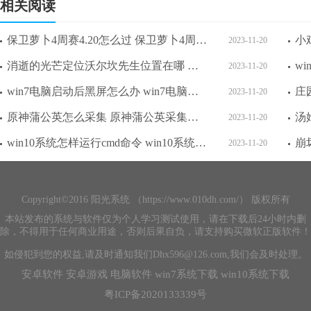
相关阅读
保卫萝卜4周赛4.20怎么过 保卫萝卜4周赛4.20攻略
2023-11-20
消逝的光芒定位沃尔坎先生位置在哪 消逝的光芒定位沃尔坎先生位置攻略介绍
2023-11-20
win7电脑启动后黑屏怎么办 win7电脑启动后黑屏解决方法
2023-11-20
原神蒲公英怎么采集 原神蒲公英采集方法介绍
2023-11-20
win10系统怎样运行cmd命令 win10系统运行cmd命令方法介绍
2023-11-20
Copyright©2016 阳光系统 （https://www.010dh.com/） 版权所有
本站发布的系统与软件仅为个人学习测试使用，请在下载后24小时内删
除，不得用于任何商业用途，否则后果自负，请支持购买微软正版软件！
如侵犯到您的权益,请及时通知我们Dhx596@126.com,我们会及时处理。
安卓软件
安卓游戏
电脑软件
win7系统下载
win10系统下载
粤ICP备2020133339号