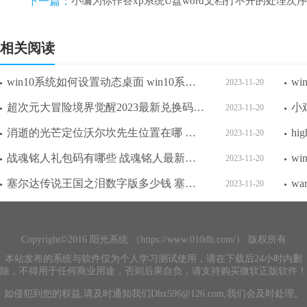
下一篇：
小编为你作答xp系统U盘word文档打不开的处理次序
相关阅读
win10系统如何设置动态桌面 win10系统设置动态桌面方法介绍
2023-11-20
超次元大冒险境界觉醒2023最新兑换码 超次元大冒险境界觉醒最强阵容搭配攻略
2023-11-20
消逝的光芒定位沃尔坎先生位置在哪 消逝的光芒定位沃尔坎先生位置攻略介绍
2023-11-20
战魂铭人礼包码有哪些 战魂铭人最新礼包码2023
2023-11-20
塞尔达传说王国之泪数字版多少钱 塞尔达传说王国之泪数字版各分区价格一览
2023-11-20
Copyright©2016 阳光系统 （https://www.010dh.com/） 版权所有
本站发布的系统与软件仅为个人学习测试使用，请在下载后24小时内删
除，不得用于任何商业用途，否则后果自负，请支持购买微软正版软件！
如侵犯到您的权益,请及时通知我们Dhx596@126.com,我们会及时处理。