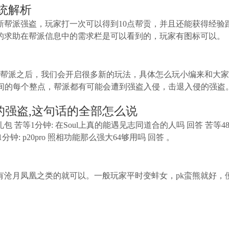
统解析
新帮派强盗，玩家打一次可以得到10点帮贡，并且还能获得经验
的求助在帮派信息中的需求栏是可以看到的，玩家有图标可以。
入帮派之后，我们会开启很多新的玩法，具体怎么玩小编来和大
:00其间的每个整点，帮派都有可能会遭到强盗入侵，击退入侵的强盗
的强盗,这句话的全部怎么说
 苦等1分钟: 在Soul上真的能遇见志同道合的人吗 回答 苦等48
: p20pro 照相功能那么强大64够用吗 回答 。
有沧月凤凰之类的就可以。一般玩家平时变蚌女，pk蛮熊就好，