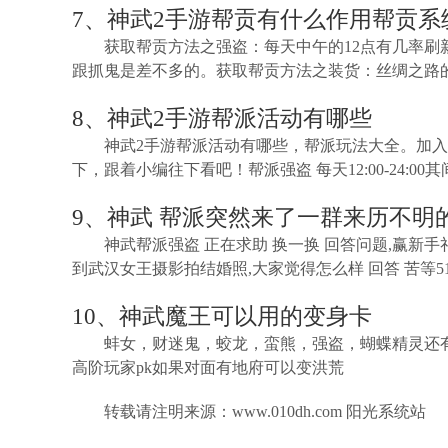
7、神武2手游帮贡有什么作用帮贡系
获取帮贡方法之强盗：每天中午的12点有几率刷
跟抓鬼是差不多的。获取帮贡方法之装货：丝绸之路
8、神武2手游帮派活动有哪些
神武2手游帮派活动有哪些，帮派玩法大全。加
下，跟着小编往下看吧！帮派强盗 每天12:00-24
9、神武 帮派突然来了一群来历不明
神武帮派强盗 正在求助 换一换 回答问题,赢新手礼包
到武汉女王摄影拍结婚照,大家觉得怎么样 回答 苦等51分钟
10、神武魔王可以用的变身卡
蚌女，财迷鬼，蛟龙，蛮熊，强盗，蝴蝶精灵还
高阶玩家pk如果对面有地府可以变洪荒
转载请注明来源：www.010dh.com 阳光系统站