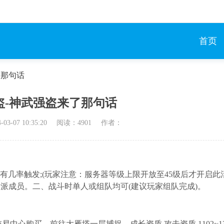
首页
了那句话
盗-神武强盗来了那句话
-03-07 10:35:20
阅读：
4901
作者：
整点时有几率触发;(玩家注意：服务器等级上限开放至45级后才开启此
帮派成员。二、战斗时单人或组队均可(建议玩家组队完成)。
交易中心购买，前往大雁塔一层捕捉。成长资质 攻击资质 1102~13