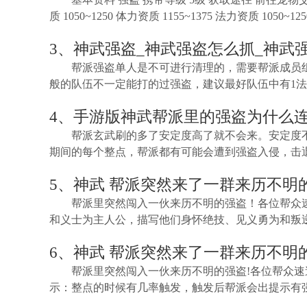
质 1050~1250 体力资质 1155~1375 法力资质 1050~12
3、神武强盗_神武强盗怎么抓_神武
帮派强盗单人是不可进行清理的，需要帮派成员组
般的队伍不一定能打的过强盗，建议最好队伍中有1法
4、手游版神武帮派里的强盗为什么
帮派玄武刷的多了安定度高了就不会来。安定度不够
期间的每个整点，帮派都有可能会遭到强盗入侵，击
5、神武 帮派突然来了一群来历不明
帮派里突然闯入一伙来历不明的强盗！各位帮众
和义士为主人公，描写他们身怀绝技、见义勇为和叛
6、神武 帮派突然来了一群来历不明
帮派里突然闯入一伙来历不明的强盗!各位帮众
示：整点的时候有几率触发，触发后帮派会出提示有