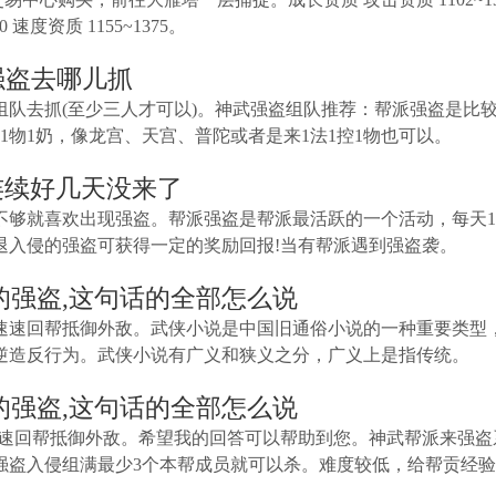
50 速度资质 1155~1375。
强盗去哪儿抓
队去抓(至少三人才可以)。神武强盗组队推荐：帮派强盗是比
1物1奶，像龙宫、天宫、普陀或者是来1法1控1物也可以。
连续好几天没来了
就喜欢出现强盗。帮派强盗是帮派最活跃的一个活动，每天12:00-
退入侵的强盗可获得一定的奖励回报!当有帮派遇到强盗袭。
的强盗,这句话的全部怎么说
速速回帮抵御外敌。武侠小说是中国旧通俗小说的一种重要类型
逆造反行为。武侠小说有广义和狭义之分，广义上是指传统。
的强盗,这句话的全部怎么说
速速回帮抵御外敌。希望我的回答可以帮助到您。神武帮派来强盗
强盗入侵组满最少3个本帮成员就可以杀。难度较低，给帮贡经