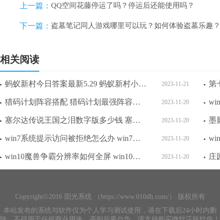
上一篇：
QQ空间花藤停运了吗？停运后还能使用吗？
下一篇：
盗墓笔记同人游戏哪里可以玩？如何体验盗墓乐趣
相关阅读
蚂蚁新村今日答案最新5.29 蚂蚁新村小课堂今日答案最新5月29日
2023-11-21
猎码计划阵容搭配 猎码计划最强阵容搭配大全攻略
2023-11-20
塞尔达传说王国之泪数字版多少钱 塞尔达传说王国之泪数字版各分区价格一览
2023-11-20
win7系统提示访问被拒绝怎么办 win7系统提示访问被拒绝解决方法
2023-11-20
win10魔兽争霸分辨率如何全屏 win10魔兽争霸分辨率全屏方法介绍
2023-11-20
Copyright©2016 阳光系统 （https://www.010dh.com/） 版权所有
本站发布的系统与软件仅为个人学习测试使用，请在下载后24小时内删
除，不得用于任何商业用途，否则后果自负，请支持购买微软正版软件！