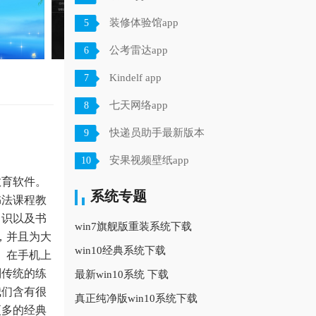
装修体验馆app
5
公考雷达app
6
Kindelf app
7
七天网络app
8
快递员助手最新版本
9
安果视频壁纸app
10
教育软件。
系统专题
书法课程教
常识以及书
win7旗舰版重装系统下载
，并且为大
win10经典系统下载
。在手机上
别传统的练
最新win10系统 下载
我们含有很
真正纯净版win10系统下载
更多的经典