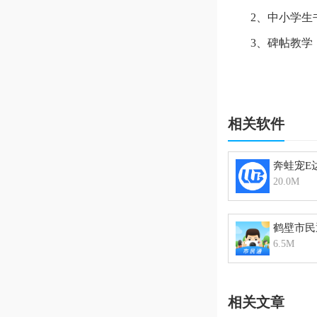
2、中小学生书
3、碑帖教学
4、字库临摹
5、微课精选
6、课堂实录
相关软件
7、名家讲座
奔蛙宠E
8、书法小故
20.0M
9、书法常识以
鹤壁市民
6.5M
相关文章