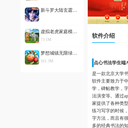
新斗罗大陆玄霆娱乐版
虚拟老虎家庭模拟器
软件介绍
73.1M
梦想城镇无限绿钞版
161.3M
点心书法学生端A
是一款北京大学
软件主要致力于
学，碑帖教学，
法演变等。通过a
家提供了各种类型
练习写字的时候
字方法，而且有
多的经典书法的