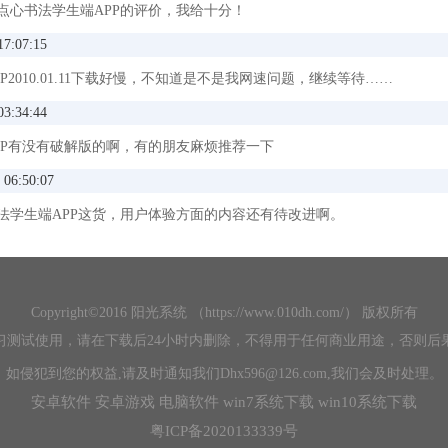
点心书法学生端APP的评价，我给十分！
17:07:15
P2010.01.11下载好慢，不知道是不是我网速问题，继续等待……
03:34:44
PP有没有破解版的啊，有的朋友麻烦推荐一下
 06:50:07
法学生端APP这货，用户体验方面的内容还有待改进啊。
Copyright©2016 阳光系统 （https://www.010dh.com/） 版权所有
习测试使用，请在下载后24小时内删除，不得用于任何商业用途，否则后
如侵犯到您的权益,请及时通知我们Dhx596@126.com,我们会及时处理。
帖练字模式，进行临摹学习，轻松掌握字形结构
安卓软件
安卓游戏
电脑软件
win7系统下载
win10系统下载
，对屏写字迹，给出实时评分反馈
粤ICP备2020133339号