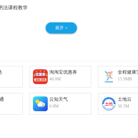
法课程教学
展开 +
达
淘淘宝优惠券
全程健康
事
40.0M
15.9MB
及书法演变等
通
云知天气
土地云
6.8M
50.3M