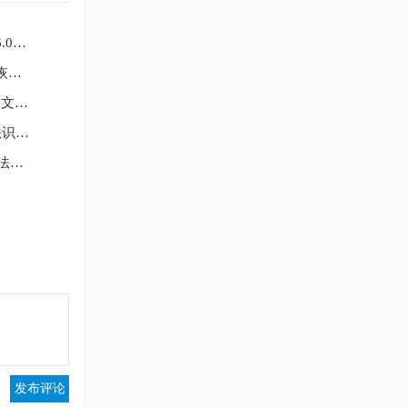
技术编辑练习win7系统不兼容VC++6.0的办法
主编为你win7系统不能玩QQ游戏的恢复方法
教你修复win7系统IE浏览器假死的图文方法
小编恢复win7系统插入移动硬盘无法识别的操作方案
主编细说win7系统升级安装SP1后无法进入睡眠模式的处理
接练字
师在线为你
发布评论