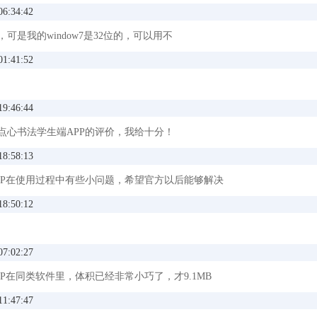
06:34:42
，可是我的window7是32位的，可以用不
01:41:52
19:46:44
点心书法学生端APP的评价，我给十分！
18:58:13
PP在使用过程中有些小问题，希望官方以后能够解决
18:50:12
来，如果你对厨房感兴趣也可以前来学习
供了各种直播的学习素材，把每个阶段的处罚课程都能够进行
07:02:27
的学习需求，各种学习的资源，也是应有尽有，只会给学生带
P在同类软件里，体积已经非常小巧了，才9.1MB
围
11:47:47