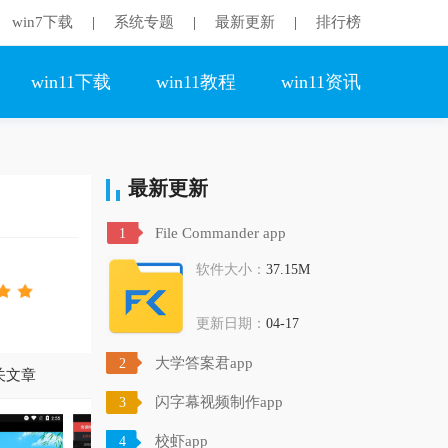
win7下载
系统专题
最新更新
排行榜
|
|
|
win11下载
win11教程
win11资讯
最新更新
File Commander app
1
软件大小：
37.15M
更新日期：
04-17
大学答案君app
2
关文章
闪字幕视频制作app
3
校虾app
4