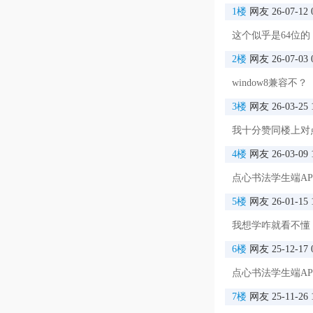
1楼
网友
26-07-12 
这个似乎是64位的
2楼
网友
26-07-03 
window8兼容不？
3楼
网友
26-03-25 
我十分赞同楼上对
4楼
网友
26-03-09 
点心书法学生端A
软件亮点
5楼
网友
26-01-15 
1、赶紧加入进
我想学咋就看不懂
2、这里免费提
6楼
网友
25-12-17 
3、满足现代人
点心书法学生端AP
习课堂和学习氛
7楼
网友
25-11-26 