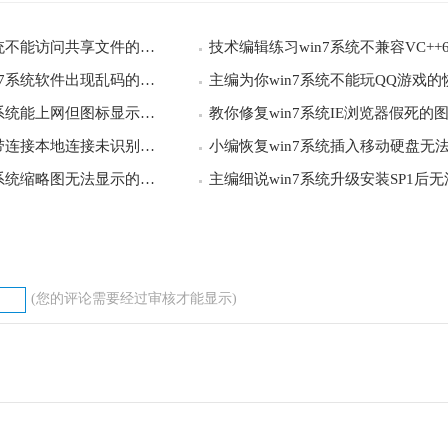
怎么恢复win7系统不能访问共享文件的处理
技术编辑详解win7系统软件出现乱码的图文办法
手把手为您win7系统能上网但图标显示未连接的设置步骤
传授win7系统宽带连接本地连接未识别的问题
手把手操作win7系统缩略图无法显示的还原方法
APP特色
时加入进来进行学习互动，这里有小学书法，初中书法
书法课程，为大家提供免费的，为大家分享在手机上就能够直
(您的评论需要经过审核才能显示)
每位孩子的不同学习基础来选择不同的学习课程，有知名的老