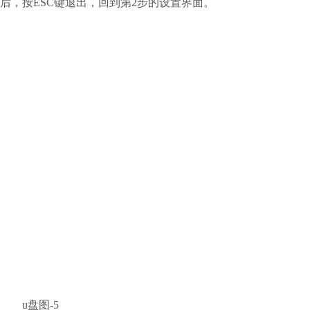
后，按ESC键退出，回到第2步的设置界面。
u盘图-5