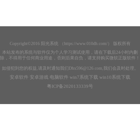
Copyright©2016 阳光系统 （https://www.010dh.com/） 版权所有
本站发布的系统与软件仅为个人学习测试使用，请在下载后24小时内删
除，不得用于任何商业用途，否则后果自负，请支持购买微软正版软件！
如侵犯到您的权益,请及时通知我们Dhx596@126.com,我们会及时处理。
安卓软件
安卓游戏
电脑软件
win7系统下载
win10系统下载
粤ICP备2020133339号